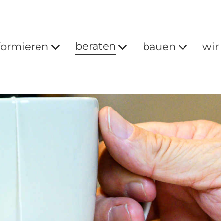
beraten
formieren
bauen
wir